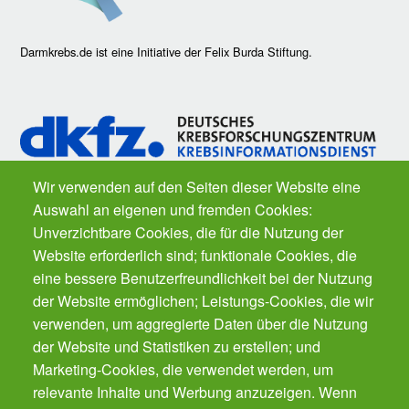
Darmkrebs.de ist eine Initiative der Felix Burda Stiftung.
Wir verwenden auf den Seiten dieser Website eine
Auswahl an eigenen und fremden Cookies:
Fragen zu Krebs? Der
Krebsinformationsdienst
des Deutschen
Unverzichtbare Cookies, die für die Nutzung der
Krebsforschungszentrums ist für Sie da. Kostenfrei.
Website erforderlich sind; funktionale Cookies, die
eine bessere Benutzerfreundlichkeit bei der Nutzung
der Website ermöglichen; Leistungs-Cookies, die wir
Der Gesundheits-Butler für Ihr Smartphone.
Der automatische Gesundheits-Manager für alle
verwenden, um aggregierte Daten über die Nutzung
Präventions-Leistung - von Impfungen, Zahnarzt
der Website und Statistiken zu erstellen; und
bis Krebsvorsorge. Für die ganze Familie.
Marketing-Cookies, die verwendet werden, um
Gratis!
relevante Inhalte und Werbung anzuzeigen. Wenn