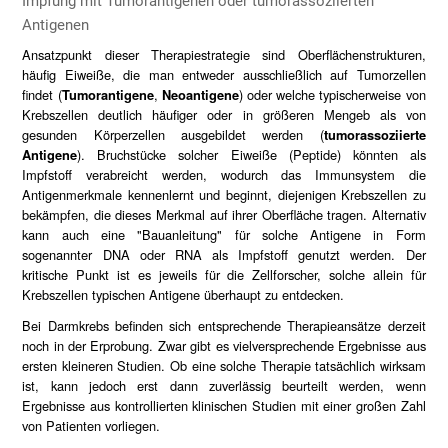
Impfung mit Tumorantigenen oder tumorassoziierten
Antigenen
Ansatzpunkt dieser Therapiestrategie sind Oberflächenstrukturen,
häufig Eiweiße, die man entweder ausschließlich auf Tumorzellen
findet (
Tumorantigene
,
Neoantigene
) oder welche typischerweise von
Krebszellen deutlich häufiger oder in größeren Mengeb als von
gesunden Körperzellen ausgebildet werden (
tumorassoziierte
Antigene
). Bruchstücke solcher Eiweiße (Peptide) könnten als
Impfstoff verabreicht werden, wodurch das Immunsystem die
Antigenmerkmale kennenlernt und beginnt, diejenigen Krebszellen zu
bekämpfen, die dieses Merkmal auf ihrer Oberfläche tragen. Alternativ
kann auch eine "Bauanleitung" für solche Antigene in Form
sogenannter DNA oder RNA als Impfstoff genutzt werden. Der
kritische Punkt ist es jeweils für die Zellforscher, solche allein für
Krebszellen typischen Antigene überhaupt zu entdecken.
Bei Darmkrebs befinden sich entsprechende Therapieansätze derzeit
noch in der Erprobung. Zwar gibt es vielversprechende Ergebnisse aus
ersten kleineren Studien. Ob eine solche Therapie tatsächlich wirksam
ist, kann jedoch erst dann zuverlässig beurteilt werden, wenn
Ergebnisse aus kontrollierten klinischen Studien mit einer großen Zahl
von Patienten vorliegen.