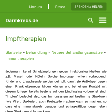
Direkt
Über uns
Presse
SPENDEN & HELFEN
zum
Inhalt
Darmkrebs.de
Suche
Impftherapien
Startseite
Behandlung
Neuere Behandlungsansätze
Breadcrumb
Immuntherapien
Jedermann kennt Schutzimpfungen gegen Infektionskrankheiten wie
z.B. Masern oder Röteln. Solche Impfungen wirken vorbeugend:
Kinder und Erwachsende werden geimpft, damit sie Antikörper gegen
einen Krankheitserreger bilden können und bei einem Kontakt mit
diesem Erreger bereits bestens auf den Eindringling vorbereitet sind.
"Impfen" bedeutet also, das Immunsystem auf bestimmte Strukturen
(wie Viren, Bakterien, auch Krebszellen) aufmerksam zu machen, so
dass eine Immunabwehr genauer und schlagkräftiger gegen eben
diese Strukturen ablaufen kann.