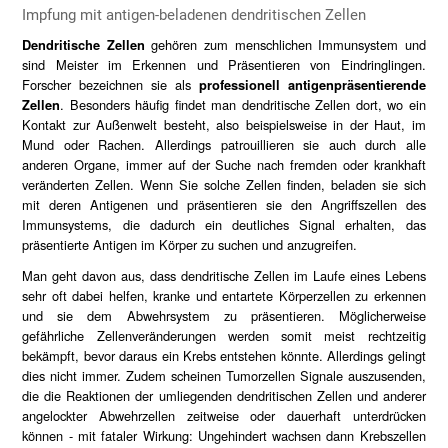
Impfung mit antigen-beladenen dendritischen Zellen
Dendritische Zellen
gehören zum menschlichen Immunsystem und
sind Meister im Erkennen und Präsentieren von Eindringlingen.
Forscher bezeichnen sie als
professionell antigenpräsentierende
Zellen
. Besonders häufig findet man dendritische Zellen dort, wo ein
Kontakt zur Außenwelt besteht, also beispielsweise in der Haut, im
Mund oder Rachen. Allerdings patrouillieren sie auch durch alle
anderen Organe, immer auf der Suche nach fremden oder krankhaft
veränderten Zellen. Wenn Sie solche Zellen finden, beladen sie sich
mit deren Antigenen und präsentieren sie den Angriffszellen des
Immunsystems, die dadurch ein deutliches Signal erhalten, das
präsentierte Antigen im Körper zu suchen und anzugreifen.
Man geht davon aus, dass dendritische Zellen im Laufe eines Lebens
sehr oft dabei helfen, kranke und entartete Körperzellen zu erkennen
und sie dem Abwehrsystem zu präsentieren. Möglicherweise
gefährliche Zellenveränderungen werden somit meist rechtzeitig
bekämpft, bevor daraus ein Krebs entstehen könnte. Allerdings gelingt
dies nicht immer. Zudem scheinen Tumorzellen Signale auszusenden,
die die Reaktionen der umliegenden dendritischen Zellen und anderer
angelockter Abwehrzellen zeitweise oder dauerhaft unterdrücken
können - mit fataler Wirkung: Ungehindert wachsen dann Krebszellen