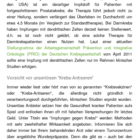
den USA) ist ein derartiger Impfstoff für Patienten mit
fortgeschrittenem Prostatakrebs; die Therapie führt jedoch nicht zu
einer Heilung, sondern verlängert das Überleben im Durchschnitt um
etwa 4,5 Monate (im Vergleich zur Standardtherapie). Bei Darmkrebs
haben Impfungen mit dendritischen Zellen derzeit keinen Stellenwert,
d.h. es ist noch nicht geklärt, ob eine solche Therapie für
Darmkrebspatienten einen Nutzen hat. Laut einer aktuellen
Stellungnahme der Arbeitsgemeinschaft Prävention und Integrative
Onkologie (PRIO) der Deutschen Krebsgesellschaft
vom April 2011
sollte eine Impfung mit dendritischen Zellen nur im Rahmen klinischer
Studien erfolgen.
Vorsicht vor unseriösen "Krebs-Antiseren"
Immer wieder liest oder hört man von so genannten "Krebsvakzinen"
oder "Krebs-Antiseren", die allerdings nicht gründlich in
verantwortungsvoll durchgeführten, klinischen Studien erprobt wurden.
Unseriöse Anbieter setzen hier die Gesundheit kranker Patienten aufs
Spiel und entlocken ihnen oft mit falschen Versprechungen ihr letztes
Geld. Unter Titeln wie "Impfungen gegen Krebs!" werden Methoden
mit sehr zweifelhafter Wirksamkeit angeboten. Informieren Sie sich
daher immer bei Ihrem behandelnden Arzt oder einem Tumorzentrum
über angebliche Wunderpräparate. Denn die gibt es – auch bei den