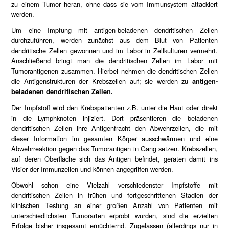
zu einem Tumor heran, ohne dass sie vom Immunsystem attackiert
werden.
Um eine Impfung mit antigen-beladenen dendritischen Zellen
durchzuführen, werden zunächst aus dem Blut von Patienten
dendritische Zellen gewonnen und im Labor in Zellkulturen vermehrt.
Anschließend bringt man die dendritischen Zellen im Labor mit
Tumorantigenen zusammen. Hierbei nehmen die dendritischen Zellen
die Antigenstrukturen der Krebszellen auf; sie werden zu
antigen-
beladenen dendritischen
Zellen.
Der Impfstoff wird den Krebspatienten z.B. unter die Haut oder direkt
in die Lymphknoten injiziert. Dort präsentieren die beladenen
dendritischen Zellen ihre Antigenfracht den Abwehrzellen, die mit
dieser Information im gesamten Körper ausschwärmen und eine
Abwehrreaktion gegen das Tumorantigen in Gang setzen. Krebszellen,
auf deren Oberfläche sich das Antigen befindet, geraten damit ins
Visier der Immunzellen und können angegriffen werden.
Obwohl schon eine Vielzahl verschiedenster Impfstoffe mit
dendritischen Zellen in frühen und fortgeschrittenen Stadien der
klinischen Testung an einer großen Anzahl von Patienten mit
unterschiedlichsten Tumorarten erprobt wurden, sind die erzielten
Erfolge bisher insgesamt ernüchternd. Zugelassen (allerdings nur in