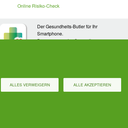
Online Risiko-Check
Der Gesundheits-Butler für Ihr
Smartphone.
Der automatische Gesundheits-
Manager für alle Präventions-
Leistung - von Impfungen, Zahnarzt
bis Krebsvorsorge. Für die ganze Familie. Gratis!
ALLES VERWEIGERN
ALLE AKZEPTIEREN
Cookies verwalten