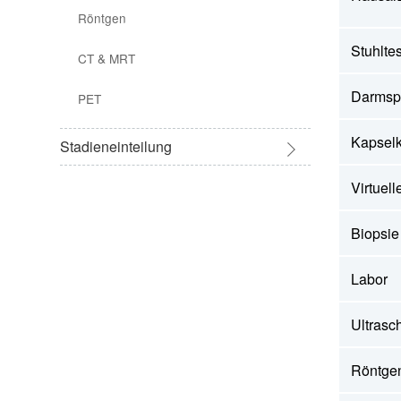
Röntgen
Stuhltes
CT & MRT
Darmsp
PET
Kapselk
Stadieneinteilung
Staging & Grading
Virtuel
Darmkrebsstadien
Biopsie
Metastasen
Labor
Ultrasch
Röntge