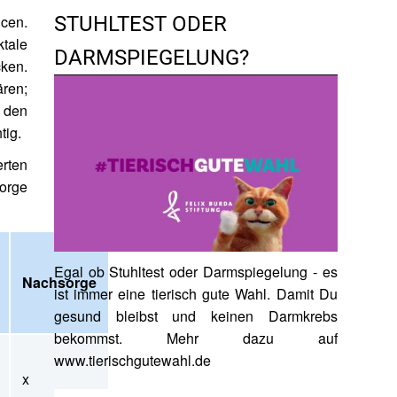
ncen.
STUHLTEST ODER
tale
DARMSPIEGELUNG?
ken.
ren;
 den
tig.
rten
orge
Egal ob Stuhltest oder Darmspiegelung - es
Nachsorge
ist immer eine tierisch gute Wahl. Damit Du
gesund bleibst und keinen Darmkrebs
bekommst. Mehr dazu auf
www.tierischgutewahl.de
x