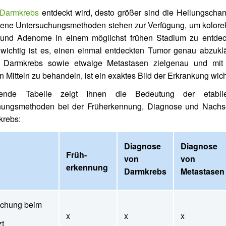
Darmkrebs
entdeckt wird, desto größer sind die Heilungscha
ene Untersuchungsmethoden stehen zur Verfügung, um kolorek
und Adenome in einem möglichst frühen Stadium zu entdec
ichtig ist es, einen einmal entdeckten Tumor genau abzuklä
Darmkrebs sowie etwaige Metastasen zielgenau und mit
 Mitteln zu behandeln, ist ein exaktes Bild der Erkrankung wich
gende Tabelle zeigt Ihnen die Bedeutung der etablie
hungsmethoden bei der Früherkennung, Diagnose und Nachs
krebs:
Diagnose
Diagnose
Früh-
von
von
erkennung
Darmkrebs
Metastasen
uchung beim
x
x
x
t