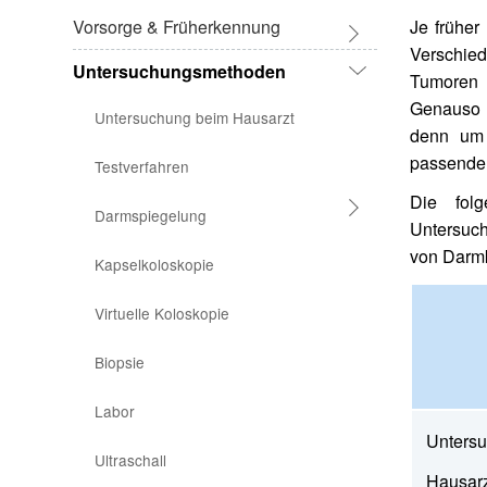
Vorsorge & Früherkennung
Je früher
Verschied
Untersuchungsmethoden
Vorsorge für alle
Tumoren 
Genauso w
Untersuchung beim Hausarzt
Vorsorge bei erhöhtem Risiko
denn um 
passenden
Testverfahren
Polypentfernung
Die fol
Darmspiegelung
Untersuc
von Darm
Kapselkoloskopie
180.000 Darmkrebsfälle verhütet
Virtuelle Koloskopie
Biopsie
Labor
Unters
Ultraschall
Hausarz