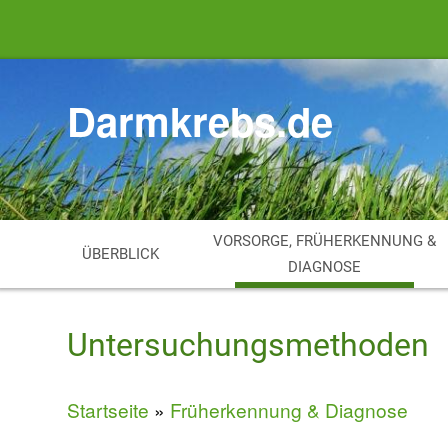
Direkt
zum
Inhalt
Darmkrebs.de
VORSORGE, FRÜHERKENNUNG &
ÜBERBLICK
DIAGNOSE
Untersuchungsmethoden
Startseite
Früherkennung & Diagnose
Breadcrumb