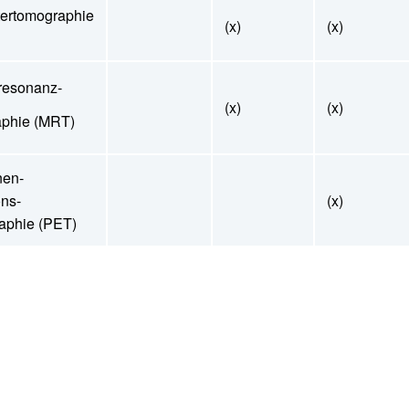
ertomographie
(x)
(x)
resonanz-
(x)
(x)
aphie (MRT)
nen-
ns-
(x)
aphie (PET)