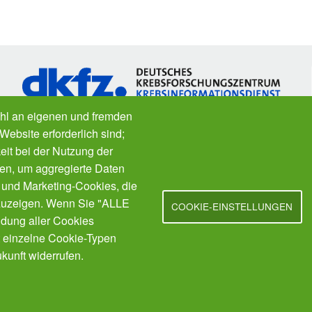
hl an eigenen und fremden
Website erforderlich sind;
eit bei der Nutzung der
Fragen zu Krebs? Der
Krebsinformationsdienst
des
en, um aggregierte Daten
Deutschen Krebsforschungszentrums ist für Sie da.
; und Marketing-Cookies, die
Kostenfrei.
a
zuzeigen. Wenn Sie "ALLE
COOKIE-EINSTELLUNGEN
dung aller Cookies
t einzelne Cookie-Typen
kunft widerrufen.
Nutzungsbedingungen