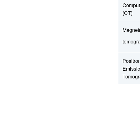
Comput
(CT)
Magnet
tomogr
Positro
Emissio
Tomogr