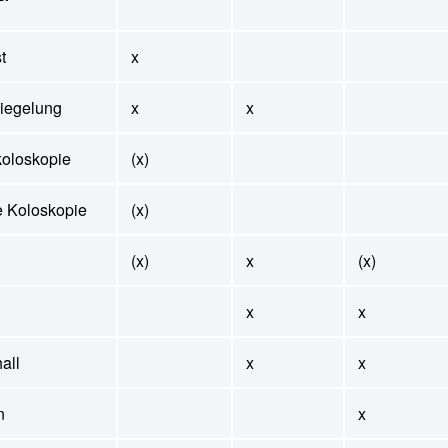
t
x
iegelung
x
x
oloskopie
(x)
le Koloskopie
(x)
(x)
x
(x)
x
x
all
x
x
n
x