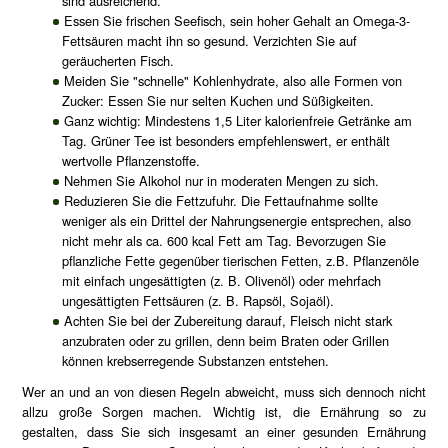
sind ausreichend.
Essen Sie frischen Seefisch, sein hoher Gehalt an Omega-3-
Fettsäuren macht ihn so gesund. Verzichten Sie auf
geräucherten Fisch.
Meiden Sie "schnelle" Kohlenhydrate, also alle Formen von
Zucker: Essen Sie nur selten Kuchen und Süßigkeiten.
Ganz wichtig: Mindestens 1,5 Liter kalorienfreie Getränke am
Tag. Grüner Tee ist besonders empfehlenswert, er enthält
wertvolle Pflanzenstoffe.
Nehmen Sie Alkohol nur in moderaten Mengen zu sich.
Reduzieren Sie die Fettzufuhr. Die Fettaufnahme sollte
weniger als ein Drittel der Nahrungsenergie entsprechen, also
nicht mehr als ca. 600 kcal Fett am Tag. Bevorzugen Sie
pflanzliche Fette gegenüber tierischen Fetten, z.B. Pflanzenöle
mit einfach ungesättigten (z. B. Olivenöl) oder mehrfach
ungesättigten Fettsäuren (z. B. Rapsöl, Sojaöl).
Achten Sie bei der Zubereitung darauf, Fleisch nicht stark
anzubraten oder zu grillen, denn beim Braten oder Grillen
können krebserregende Substanzen entstehen.
Wer an und an von diesen Regeln abweicht, muss sich dennoch nicht
allzu große Sorgen machen. Wichtig ist, die Ernährung so zu
gestalten, dass Sie sich insgesamt an einer gesunden Ernährung