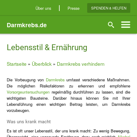
Direkt
Über uns
Presse
SPENDEN & HELFEN
zum
Inhalt
Darmkrebs.de
Suche
Lebensstil & Ernährung
Startseite
Überblick
Darmkrebs verhindern
Breadcrumb
Die Vorbeugung von
Darmkrebs
umfasst verschiedene Maßnahmen.
Die möglichen Risikofaktoren zu erkennen und empfohlene
Vorsorgeuntersuchungen
regelmäßig durchführen zu lassen, sind die
wichtigsten Bausteine. Darüber hinaus können Sie mit Ihrer
Lebensführung einen wichtigen Beitrag leisten, um Darmkrebs
vorzubeugen.
Was uns krank macht
Es ist oft unser Lebensstil, der uns krank macht: Zu wenig Bewegung,
Übergewicht, eine ungesunde Ernährung, dazu noch reichlich
Alkohol