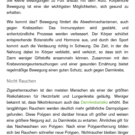
Sie kleine Besorgungen zu Fuß anstatt mit dem Auto. Körperliche
Bewegung ist eine der wichtigsten Möglichkeiten, sich gesund zu
erhalten.
Wie kommt das? Bewegung fördert die Abwehrmechanismen, auch
gegen Krebszellen: Das Immunsystem wird gestärkt, und
antientzündliche Prozesse werden verbessert. Der Körper schüttet
entsprechende Botenstoffe und Hormone aus, und durch den Sport
kommt auch die Verdauung richtig in Schwung. Die Zeit, in der die
Nahrung dabei im Körper verbleibt, wird verkürzt, so dass sich im
Darm weniger Giftstoffe ansammeln können. Zusammen mit den
Krebsvorsorgeuntersuchungen und einer gesunden Ernährung bietet
regelmäßige Bewegung einen guten Schutz, auch gegen Darmkrebs.
Nicht Rauchen
Zigarettenrauchen ist den meisten Menschen als einer der größten
Risikofaktoren für Herzinfarkt und Lungenkrebs geläufig. Weniger
bekannt ist, dass Nikotinkonsum auch das
Darmkrebsrisiko
erhöht. Bei
langjährigen Rauchern werden deutlich mehr gefährliche Darmpolypen
gefunden. Diese Polypen sind darüber hinaus oft größer und weisen
eine größere Neigung auf, zu Darmkrebs zu entarten. Ähnliches gilt für
das Nachwachsen von Polypen: Nach einer Polypentfernung bilden
sich bei Rauchern schneller neue Polypen, Nichtraucher bleiben länger