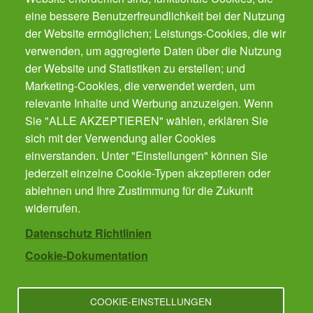
eine bessere Benutzerfreundlichkeit bei der Nutzung
der Website ermöglichen; Leistungs-Cookies, die wir
Der Gesundheits-Butler für Ihr Smartphone.
Der automatische Gesundheits-Manager für alle
verwenden, um aggregierte Daten über die Nutzung
Präventions-Leistung - von Impfungen, Zahnarzt
der Website und Statistiken zu erstellen; und
bis Krebsvorsorge. Für die ganze Familie.
Marketing-Cookies, die verwendet werden, um
Gratis!
relevante Inhalte und Werbung anzuzeigen. Wenn
Sie "ALLE AKZEPTIEREN" wählen, erklären Sie
sich mit der Verwendung aller Cookies
Cookies verwalten
einverstanden. Unter "Einstellungen" können Sie
jederzeit einzelne Cookie-Typen akzeptieren oder
ablehnen und Ihre Zustimmung für die Zukunft
Kontakt
widerrufen.
Datenschutz Richtlinien
Cookie-Dokumentation
Impressum
COOKIE-EINSTELLUNGEN
Datenschutz