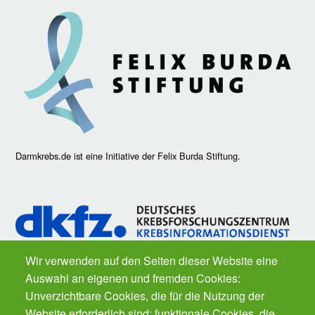
Darmkrebs.de ist eine Initiative der Felix Burda Stiftung.
Wir verwenden auf den Seiten dieser Website eine
Auswahl an eigenen und fremden Cookies:
Fragen zu Krebs? Der
Krebsinformationsdienst
des Deutschen
Unverzichtbare Cookies, die für die Nutzung der
Krebsforschungszentrums ist für Sie da. Kostenfrei.
Website erforderlich sind; funktionale Cookies, die