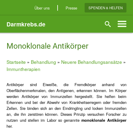
Direkt
Über uns
Presse
SPENDEN & HELFEN
zum
Inhalt
Darmkrebs.de
Suche
Monoklonale Antikörper
Startseite
Behandlung
Neuere Behandlungsansätze
Breadcrumb
Immuntherapien
Antikörper sind Eiweiße, die Fremdkörper anhand von
Oberflächenmerkmalen, den Antigenen, erkennen können. Im Körper
werden Antikörper von Immunzellen hergestellt. Sie helfen beim
Erkennen und bei der Abwehr von Krankheitserregern oder fremden
Zellen. Sie binden sich an den Eindringling und locken Immunzellen
an, die ihn zerstören können. Dieses Prinzip versuchen Forscher zu
nutzen und stellen im Labor so genannte
monoklonale Antikörper
her.