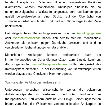
In der Therapie von Patienten mit einem kolorektalen Karzinom
(Darmkrebs) werden monoklonale Antikörper einerseits als so
genannte zielgerichtete Wirkstoffe eingesetzt, denn sie können ganz
gezielt beispielsweise an einer Struktur auf der Oberfläche von
Tumorzellen (Antigen) binden und dadurch Signalwege in der Zelle
beeinflussen.
Bei zielgerichteten Behandlungsansätzen wie der
Anti-Angiogenese
oder
Wachstumsblockade
haben sich bereits mehrere monoklonale
Antikörper als wirksam gegen Darmkrebs erwiesen und sind in
verschiedenen Behandlungsschemata etabliert.
Monoklonale Antikörper können andererseits auch bei
immuntherapeutischen Behandlungsansätzen zum Einsatz kommen:
Als so genannte
Immun-Checkpoint-Hemmer
sollen sie gezielt das
Immunsystem aktivieren. In der Behandlung von Darmkrebspatienten
werden derzeit erste Checkpoint-Hemmer erprobt.
Wirkung der Antikörper verbessern
Unterdessen versuchen Wissenschaftler weiter, die bekannten
Antikörperpräparate zu verbessern und die Bandbreite an
therapeutischen Antikörpern auszubauen. Einige Forschungsarbeiten
haben zum Ziel, die Wirksamkeit von monoklonalen Antikörpern zu