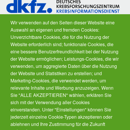
Wir verwenden auf den Seiten dieser Website eine
Auswahl an eigenen und fremden Cookies:
Fragen zu Krebs? Der
Krebsinformationsdienst
des Deutschen
Unverzichtbare Cookies, die für die Nutzung der
Krebsforschungszentrums ist für Sie da. Kostenfrei.
Website erforderlich sind; funktionale Cookies, die
eine bessere Benutzerfreundlichkeit bei der Nutzung
der Website ermöglichen; Leistungs-Cookies, die wir
Der Gesundheits-Butler für Ihr Smartphone.
Der automatische Gesundheits-Manager für alle
verwenden, um aggregierte Daten über die Nutzung
Präventions-Leistung - von Impfungen, Zahnarzt
der Website und Statistiken zu erstellen; und
bis Krebsvorsorge. Für die ganze Familie.
Marketing-Cookies, die verwendet werden, um
Gratis!
relevante Inhalte und Werbung anzuzeigen. Wenn
Sie "ALLE AKZEPTIEREN" wählen, erklären Sie
sich mit der Verwendung aller Cookies
Cookies verwalten
einverstanden. Unter "Einstellungen" können Sie
jederzeit einzelne Cookie-Typen akzeptieren oder
ablehnen und Ihre Zustimmung für die Zukunft
Kontakt