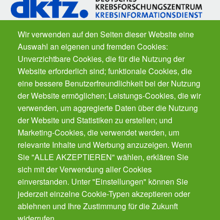
Wir verwenden auf den Seiten dieser Website eine
Auswahl an eigenen und fremden Cookies:
Fragen zu Krebs? Der
Krebsinformationsdienst
des Deutschen
Unverzichtbare Cookies, die für die Nutzung der
Krebsforschungszentrums ist für Sie da. Kostenfrei.
Website erforderlich sind; funktionale Cookies, die
eine bessere Benutzerfreundlichkeit bei der Nutzung
der Website ermöglichen; Leistungs-Cookies, die wir
Der Gesundheits-Butler für Ihr Smartphone.
Der automatische Gesundheits-Manager für alle
verwenden, um aggregierte Daten über die Nutzung
Präventions-Leistung - von Impfungen, Zahnarzt
der Website und Statistiken zu erstellen; und
bis Krebsvorsorge. Für die ganze Familie.
Marketing-Cookies, die verwendet werden, um
Gratis!
relevante Inhalte und Werbung anzuzeigen. Wenn
Sie "ALLE AKZEPTIEREN" wählen, erklären Sie
sich mit der Verwendung aller Cookies
Cookies verwalten
einverstanden. Unter "Einstellungen" können Sie
jederzeit einzelne Cookie-Typen akzeptieren oder
ablehnen und Ihre Zustimmung für die Zukunft
Kontakt
widerrufen.