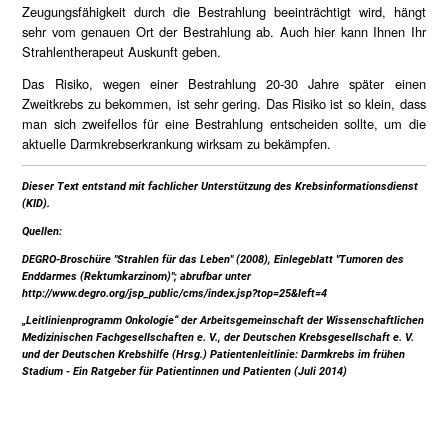
Zeugungsfähigkeit durch die Bestrahlung beeinträchtigt wird, hängt
sehr vom genauen Ort der Bestrahlung ab. Auch hier kann Ihnen Ihr
Strahlentherapeut Auskunft geben.
Das Risiko, wegen einer Bestrahlung 20-30 Jahre später einen
Zweitkrebs zu bekommen, ist sehr gering. Das Risiko ist so klein, dass
man sich zweifellos für eine Bestrahlung entscheiden sollte, um die
aktuelle Darmkrebserkrankung wirksam zu bekämpfen.
Dieser Text entstand mit fachlicher Unterstützung des Krebsinformationsdienst
(KID).
Quellen:
DEGRO-Broschüre "Strahlen für das Leben" (2008), Einlegeblatt "Tumoren des
Enddarmes (Rektumkarzinom)"; abrufbar unter
http://www.degro.org/jsp_public/cms/index.jsp?top=25&left=4
„Leitlinienprogramm Onkologie“ der Arbeitsgemeinschaft der Wissenschaftlichen
Medizinischen Fachgesellschaften e. V., der Deutschen Krebsgesellschaft e. V.
und der Deutschen Krebshilfe (Hrsg.) Patientenleitlinie: Darmkrebs im frühen
Stadium - Ein Ratgeber für Patientinnen und Patienten (Juli 2014)