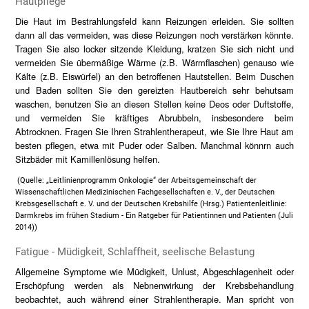
Hautpflege
Die Haut im Bestrahlungsfeld kann Reizungen erleiden. Sie sollten
dann all das vermeiden, was diese Reizungen noch verstärken könnte.
Tragen Sie also locker sitzende Kleidung, kratzen Sie sich nicht und
vermeiden Sie übermäßige Wärme (z.B. Wärmflaschen) genauso wie
Kälte (z.B. Eiswürfel) an den betroffenen Hautstellen. Beim Duschen
und Baden sollten Sie den gereizten Hautbereich sehr behutsam
waschen, benutzen Sie an diesen Stellen keine Deos oder Duftstoffe,
und vermeiden Sie kräftiges Abrubbeln, insbesondere beim
Abtrocknen. Fragen Sie Ihren Strahlentherapeut, wie Sie Ihre Haut am
besten pflegen, etwa mit Puder oder Salben. Manchmal könnrn auch
Sitzbäder mit Kamillenlösung helfen.
(Quelle: „Leitlinienprogramm Onkologie“ der Arbeitsgemeinschaft der
Wissenschaftlichen Medizinischen Fachgesellschaften e. V., der Deutschen
Krebsgesellschaft e. V. und der Deutschen Krebshilfe (Hrsg.) Patientenleitlinie:
Darmkrebs im frühen Stadium - Ein Ratgeber für Patientinnen und Patienten (Juli
2014))
Fatigue - Müdigkeit, Schlaffheit, seelische Belastung
Allgemeine Symptome wie Müdigkeit, Unlust, Abgeschlagenheit oder
Erschöpfung werden als Nebnenwirkung der Krebsbehandlung
beobachtet, auch während einer Strahlentherapie. Man spricht von