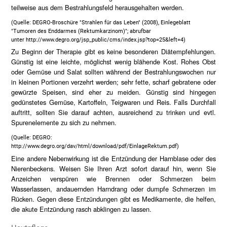
teilweise aus dem Bestrahlungsfeld herausgehalten werden.
(Quelle: DEGRO-Broschüre "Strahlen für das Leben" (2008), Einlegeblatt
"Tumoren des Enddarmes (Rektumkarzinom)"; abrufbar
unter
http://www.degro.org/jsp_public/cms/index.jsp?top=25&left=4
)
Zu Beginn der Therapie gibt es keine besonderen Diätempfehlungen.
Günstig ist eine leichte, möglichst wenig blähende Kost. Rohes Obst
oder Gemüse und Salat sollten während der Bestrahlungswochen nur
in kleinen Portionen verzehrt werden; sehr fette, scharf gebratene oder
gewürzte Speisen, sind eher zu meiden. Günstig sind hingegen
gedünstetes Gemüse, Kartoffeln, Teigwaren und Reis. Falls Durchfall
auftritt, sollten Sie darauf achten, ausreichend zu trinken und evtl.
Spurenelemente zu sich zu nehmen.
(Quelle: DEGRO:
http://www.degro.org/dav/html/download/pdf/EinlageRektum.pdf)
Eine andere Nebenwirkung ist die Entzündung der Harnblase oder des
Nierenbeckens. Weisen Sie Ihren Arzt sofort darauf hin, wenn Sie
Anzeichen verspüren wie Brennen oder Schmerzen beim
Wasserlassen, andauernden Harndrang oder dumpfe Schmerzen im
Rücken. Gegen diese Entzündungen gibt es Medikamente, die helfen,
die akute Entzündung rasch abklingen zu lassen.