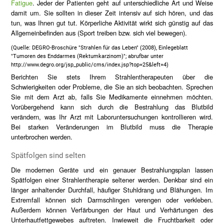
Fatigue
. Jeder der Patienten geht auf unterschiedliche Art und Weise
damit um. Sie sollten in dieser Zeit intensiv auf sich hören, und das
tun, was Ihnen gut tut. Körperliche Aktivität wirkt sich günstig auf das
Allgemeinbefinden aus (Sport treiben bzw. sich viel bewegen).
(Quelle: DEGRO-Broschüre "Strahlen für das Leben" (2008), Einlegeblatt
"Tumoren des Enddarmes (Rektumkarzinom)"; abrufbar unter
http://www.degro.org/jsp_public/cms/index.jsp?top=25&left=4
)
Berichten Sie stets Ihrem Strahlentherapeuten über die
Schwierigkeiten oder Probleme, die Sie an sich beobachten. Sprechen
Sie mit dem Arzt ab, falls Sie Medikamente einnehmen möchten.
Vorübergehend kann sich durch die Bestrahlung das Blutbild
verändern, was Ihr Arzt mit Laboruntersuchungen kontrollieren wird.
Bei starken Veränderungen im Blutbild muss die Therapie
unterbrochen werden.
Spätfolgen sind selten
Die modernen Geräte und ein genauer Bestrahlungsplan lassen
Spätfolgen einer Strahlentherapie seltener werden. Denkbar sind ein
länger anhaltender Durchfall, häufiger Stuhldrang und Blähungen. Im
Extremfall können sich Darmschlingen verengen oder verkleben.
Außerdem können Verfärbungen der Haut und Verhärtungen des
Unterhautfettgewebes auftreten. Inwieweit die Fruchtbarkeit oder