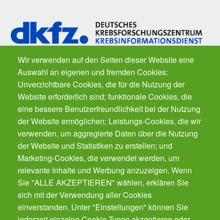
Wir verwenden auf den Seiten dieser Website eine
Auswahl an eigenen und fremden Cookies:
Fragen zu Krebs? Der
Krebsinformationsdienst
des Deutschen
Unverzichtbare Cookies, die für die Nutzung der
Krebsforschungszentrums ist für Sie da. Kostenfrei.
Website erforderlich sind; funktionale Cookies, die
eine bessere Benutzerfreundlichkeit bei der Nutzung
der Website ermöglichen; Leistungs-Cookies, die wir
Der Gesundheits-Butler für Ihr Smartphone.
Der automatische Gesundheits-Manager für alle
verwenden, um aggregierte Daten über die Nutzung
Präventions-Leistung - von Impfungen, Zahnarzt
der Website und Statistiken zu erstellen; und
bis Krebsvorsorge. Für die ganze Familie.
Marketing-Cookies, die verwendet werden, um
Gratis!
relevante Inhalte und Werbung anzuzeigen. Wenn
Sie "ALLE AKZEPTIEREN" wählen, erklären Sie
sich mit der Verwendung aller Cookies
Cookies verwalten
einverstanden. Unter "Einstellungen" können Sie
jederzeit einzelne Cookie-Typen akzeptieren oder