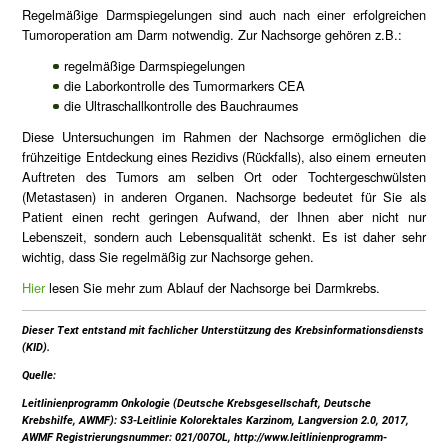
Regelmäßige Darmspiegelungen sind auch nach einer erfolgreichen
Tumoroperation am Darm notwendig. Zur Nachsorge gehören z.B.:
regelmäßige Darmspiegelungen
die Laborkontrolle des Tumormarkers CEA
die Ultraschallkontrolle des Bauchraumes
Diese Untersuchungen im Rahmen der Nachsorge ermöglichen die
frühzeitige Entdeckung eines Rezidivs (Rückfalls), also einem erneuten
Auftreten des Tumors am selben Ort oder Tochtergeschwülsten
(Metastasen) in anderen Organen. Nachsorge bedeutet für Sie als
Patient einen recht geringen Aufwand, der Ihnen aber nicht nur
Lebenszeit, sondern auch Lebensqualität schenkt. Es ist daher sehr
wichtig, dass Sie regelmäßig zur Nachsorge gehen.
Hier
lesen Sie mehr zum Ablauf der Nachsorge bei Darmkrebs.
Dieser Text entstand mit fachlicher Unterstützung des Krebsinformationsdiensts
(KID).
Quelle:
Leitlinienprogramm Onkologie (Deutsche Krebsgesellschaft, Deutsche
Krebshilfe, AWMF): S3-Leitlinie Kolorektales Karzinom, Langversion 2.0, 2017,
AWMF Registrierungsnummer: 021/007OL, http://www.leitlinienprogramm-