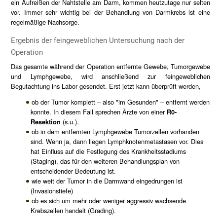
ein Aufreißen der Nahtstelle am Darm, kommen heutzutage nur selten
vor. Immer sehr wichtig bei der Behandlung von Darmkrebs ist eine
regelmäßige Nachsorge.
Ergebnis der feingeweblichen Untersuchung nach der
Operation
Das gesamte während der Operation entfernte Gewebe, Tumorgewebe
und Lymphgewebe, wird anschließend zur feingeweblichen
Begutachtung ins Labor gesendet. Erst jetzt kann überprüft werden,
ob der Tumor komplett – also "im Gesunden" – entfernt werden
konnte. In diesem Fall sprechen Ärzte von einer
R0-
Resektion
(s.u.).
ob in dem entfernten Lymphgewebe Tumorzellen vorhanden
sind. Wenn ja, dann liegen Lymphknotenmetastasen vor. Dies
hat Einfluss auf die Festlegung des Krankheitsstadiums
(Staging), das für den weiteren Behandlungsplan von
entscheidender Bedeutung ist.
wie weit der Tumor in die Darmwand eingedrungen ist
(Invasionstiefe)
ob es sich um mehr oder weniger aggressiv wachsende
Krebszellen handelt (Grading).