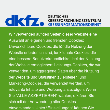
Wir verwenden auf den Seiten dieser Website eine
Auswahl an eigenen und fremden Cookies:
Fragen zu Krebs? Der
Krebsinformationsdienst
des Deutschen
Unverzichtbare Cookies, die für die Nutzung der
Krebsforschungszentrums ist für Sie da. Kostenfrei.
Website erforderlich sind; funktionale Cookies, die
eine bessere Benutzerfreundlichkeit bei der Nutzung
der Website ermöglichen; Leistungs-Cookies, die wir
Der Gesundheits-Butler für Ihr Smartphone.
Der automatische Gesundheits-Manager für alle
verwenden, um aggregierte Daten über die Nutzung
Präventions-Leistung - von Impfungen, Zahnarzt
der Website und Statistiken zu erstellen; und
bis Krebsvorsorge. Für die ganze Familie.
Marketing-Cookies, die verwendet werden, um
Gratis!
relevante Inhalte und Werbung anzuzeigen. Wenn
Sie "ALLE AKZEPTIEREN" wählen, erklären Sie
sich mit der Verwendung aller Cookies
Cookies verwalten
einverstanden. Unter "Einstellungen" können Sie