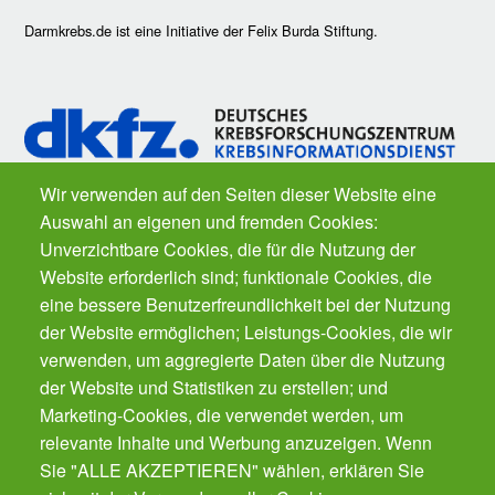
Darmkrebs.de ist eine Initiative der Felix Burda Stiftung.
Wir verwenden auf den Seiten dieser Website eine
Auswahl an eigenen und fremden Cookies:
Fragen zu Krebs? Der
Krebsinformationsdienst
des Deutschen
Unverzichtbare Cookies, die für die Nutzung der
Krebsforschungszentrums ist für Sie da. Kostenfrei.
Website erforderlich sind; funktionale Cookies, die
eine bessere Benutzerfreundlichkeit bei der Nutzung
der Website ermöglichen; Leistungs-Cookies, die wir
Der Gesundheits-Butler für Ihr Smartphone.
Der automatische Gesundheits-Manager für alle
verwenden, um aggregierte Daten über die Nutzung
Präventions-Leistung - von Impfungen, Zahnarzt
der Website und Statistiken zu erstellen; und
bis Krebsvorsorge. Für die ganze Familie.
Marketing-Cookies, die verwendet werden, um
Gratis!
relevante Inhalte und Werbung anzuzeigen. Wenn
Sie "ALLE AKZEPTIEREN" wählen, erklären Sie