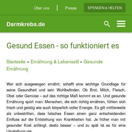
Direkt
Über uns
Presse
SPENDEN & HELFEN
zum
Inhalt
Darmkrebs.de
Suche
Gesund Essen - so funktioniert es
Startseite
Ernährung & Lebensstil
Gesunde
Breadcrumb
Ernährung
Wer sich ausgewogen ernährt, schafft eine wichtige Grundlage für
seine Gesundheit und sein Wohlbefinden. Ob Brot, Milch, Fleisch,
Obst oder Gemüse – auf das richtige Maß kommt es an. Und gesunde
Ernährung spürt man: Menschen, die sich richtig ernähren, fühlen sich
frisch und geistig wie auch körperlich voller Energie. Es gilt mittlerweile
als unbestritten, dass falsches Essen einen ganz entscheidenden
Einfluss auf die Entstehung von Krankheiten hat. Je früher man mit
gesunder Kost anfängt, desto besser – und zu spät ist es für eine
Umstellung nie.