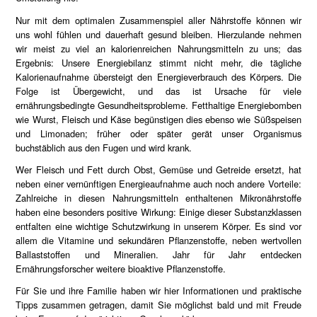
Nur mit dem optimalen Zusammenspiel aller Nährstoffe können wir
uns wohl fühlen und dauerhaft gesund bleiben. Hierzulande nehmen
wir meist zu viel an kalorienreichen Nahrungsmitteln zu uns; das
Ergebnis: Unsere Energiebilanz stimmt nicht mehr, die tägliche
Kalorienaufnahme übersteigt den Energieverbrauch des Körpers. Die
Folge ist Übergewicht, und das ist Ursache für viele
ernährungsbedingte Gesundheitsprobleme. Fetthaltige Energiebomben
wie Wurst, Fleisch und Käse begünstigen dies ebenso wie Süßspeisen
und Limonaden; früher oder später gerät unser Organismus
buchstäblich aus den Fugen und wird krank.
Wer Fleisch und Fett durch Obst, Gemüse und Getreide ersetzt, hat
neben einer vernünftigen Energieaufnahme auch noch andere Vorteile:
Zahlreiche in diesen Nahrungsmitteln enthaltenen Mikronährstoffe
haben eine besonders positive Wirkung: Einige dieser Substanzklassen
entfalten eine wichtige Schutzwirkung in unserem Körper. Es sind vor
allem die Vitamine und sekundären Pflanzenstoffe, neben wertvollen
Ballaststoffen und Mineralien. Jahr für Jahr entdecken
Ernährungsforscher weitere bioaktive Pflanzenstoffe.
Für Sie und ihre Familie haben wir hier Informationen und praktische
Tipps zusammen getragen, damit Sie möglichst bald und mit Freude