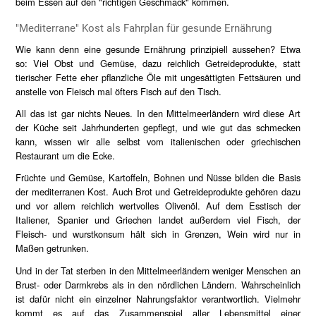
beim Essen auf den "richtigen Geschmack" kommen.
"Mediterrane" Kost als Fahrplan für gesunde Ernährung
Wie kann denn eine gesunde Ernährung prinzipiell aussehen? Etwa
so: Viel Obst und Gemüse, dazu reichlich Getreideprodukte, statt
tierischer Fette eher pflanzliche Öle mit ungesättigten Fettsäuren und
anstelle von Fleisch mal öfters Fisch auf den Tisch.
All das ist gar nichts Neues. In den Mittelmeerländern wird diese Art
der Küche seit Jahrhunderten gepflegt, und wie gut das schmecken
kann, wissen wir alle selbst vom italienischen oder griechischen
Restaurant um die Ecke.
Früchte und Gemüse, Kartoffeln, Bohnen und Nüsse bilden die Basis
der mediterranen Kost. Auch Brot und Getreideprodukte gehören dazu
und vor allem reichlich wertvolles Olivenöl. Auf dem Esstisch der
Italiener, Spanier und Griechen landet außerdem viel Fisch, der
Fleisch- und wurstkonsum hält sich in Grenzen, Wein wird nur in
Maßen getrunken.
Und in der Tat sterben in den Mittelmeerländern weniger Menschen an
Brust- oder Darmkrebs als in den nördlichen Ländern. Wahrscheinlich
ist dafür nicht ein einzelner Nahrungsfaktor verantwortlich. Vielmehr
kommt es auf das Zusammenspiel aller Lebensmittel einer