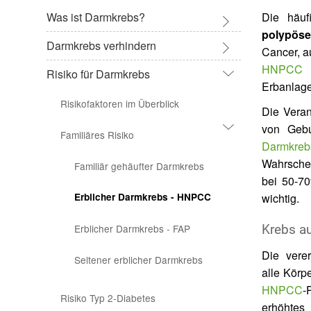
Was ist Darmkrebs?
Die häuf
polypös
Darmkrebs verhindern
Der Darm: Aufbau & Funktion
Cancer, 
HNPCC
z
Risiko für Darmkrebs
Darüber sprechen
Wie entsteht Darmkrebs?
Aufbau des Darms
Erbanlage
Risikofaktoren im Überblick
Risiko erkennen
Symptome
Funktion des Darms
Die Vera
von Gebu
Familiäres Risiko
Darmkrebsvorsorge
Darmkreb
Wahrschei
Familiär gehäufter Darmkrebs
Lebensstil & Ernährung
Darm-Check
bei 50-70
Erblicher Darmkrebs - HNPCC
wichtig.
Chemoprävention?
Erblicher Darmkrebs - FAP
Krebs a
NAKO
ASS / Aspirin
Die vere
Seltener erblicher Darmkrebs
alle Körp
HNPCC
-
Risiko Typ 2-Diabetes
erhöhtes 