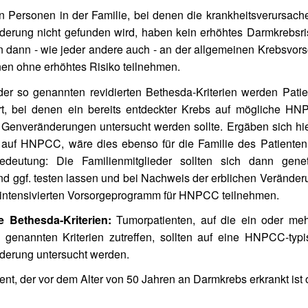
n Personen in der Familie, bei denen die krankheitsverursac
erung nicht gefunden wird, haben kein erhöhtes Darmkrebsri
en dann - wie jeder andere auch - an der allgemeinen Krebsvor
nen ohne erhöhtes Risiko teilnehmen.
 der so genannten revidierten Bethesda-Kriterien werden Pati
iert, bei denen ein bereits entdeckter Krebs auf mögliche H
 Genveränderungen untersucht werden sollte. Ergäben sich hi
auf HNPCC, wäre dies ebenso für die Familie des Patienten
edeutung: Die Familienmitglieder sollten sich dann genet
nd ggf. testen lassen und bei Nachweis der erblichen Veränder
intensivierten Vorsorgeprogramm für HNPCC teilnehmen.
e Bethesda-Kriterien:
Tumorpatienten, auf die ein oder meh
 genannten Kriterien zutreffen, sollten auf eine HNPCC-typ
erung untersucht werden.
ent, der vor dem Alter von 50 Jahren an Darmkrebs erkrankt ist 