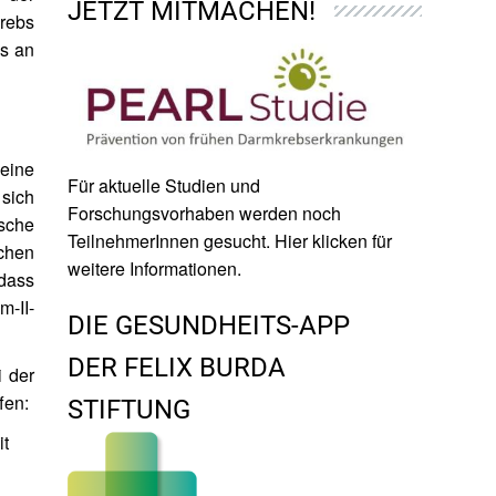
JETZT MITMACHEN!
rebs
s an
eine
Für aktuelle Studien und
sich
Forschungsvorhaben werden noch
sche
TeilnehmerInnen gesucht. Hier klicken für
chen
weitere Informationen.
 dass
m-II-
DIE GESUNDHEITS-APP
DER FELIX BURDA
i der
fen:
STIFTUNG
it