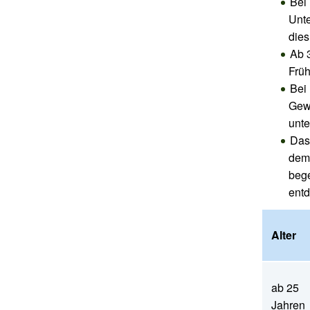
Bei 
Unte
dies
Ab 
Frü
Bei 
Gew
unte
Das
dem 
bege
entd
Alter
ab 25
Jahren