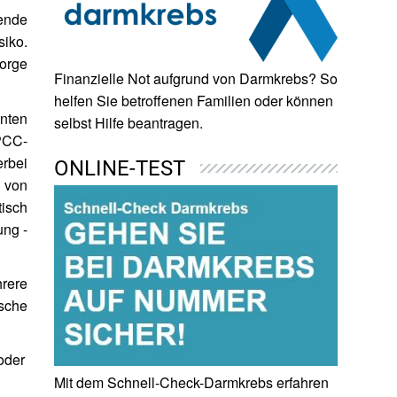
hende
siko.
sorge
Finanzielle Not aufgrund von Darmkrebs? So
helfen Sie betroffenen Familien oder können
enten
selbst Hilfe beantragen.
NPCC-
erbei
ONLINE-TEST
 von
isch
ung -
rere
ische
oder
Mit dem Schnell-Check-Darmkrebs erfahren