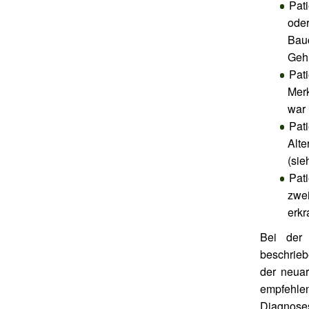
Pat
ode
Bau
Gehi
Pat
Merk
war
Pat
Alt
(sie
Pat
zwe
erkr
Bei der 
beschrieb
der neua
empfehle
Diagnosest