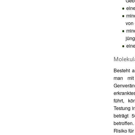
Gebä
ein
min
von 
mind
jüng
ein
Molekul
Besteht 
man mit 
Genverän
erkrankte
führt, k
Testung i
beträgt 
betroffen
Risiko fü