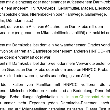
ient mit gleichzeitig oder nacheinander aufgetretenem Darmkre
r einem anderem HNPCC-Krebs (Gebärmutter, Magen, Eierstoc
chspeicheldrüse, Nierenbecken oder Harnwege, Gallenwege,
rn, Dünndarm u.a.)
ient, der vor dem Alter von 60 Jahren an Darmkrebs mit dem
mal der (so genannten Mikrosatelliteninstabilität) erkrankt ist o
ient mit Darmkrebs, bei dem ein Verwandter ersten Grades vor 
er von 50 Jahren an Darmkrebs oder einem anderen HNPCC-Kr
he oben) erkrankt ist oder war
ient mit Darmkrebs, bei dem zwei oder mehr Verwandte ersten o
iten Grades an Darmkrebs oder einem anderen HNPCC-Krebs
ankt sind oder waren (jeweils unabhängig vom Alter)
Identifikation von Familien mit HNPCC verlieren die 
enen klinischen Kriterien zunehmend an Bedeutung. Denn inf
rtigen Behandlungsmöglichkeiten mit
Immun-Checkpoint-Hem
n immer mehr Experten jeden Darmkrebs-Patienten nach
ellung auf Mikrosatelliteninstabilität zu testen. Dieser Test i