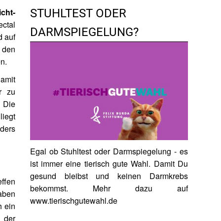
cht-
STUHLTEST ODER
ectal
DARMSPIEGELUNG?
d auf
 den
n.
damit
r zu
 Die
liegt
ders
Egal ob Stuhltest oder Darmspiegelung - es
ist immer eine tierisch gute Wahl. Damit Du
gesund bleibst und keinen Darmkrebs
ffen
bekommst. Mehr dazu auf
haben
www.tierischgutewahl.de
h ein
 der