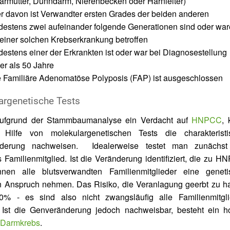
rmutter, Dünndarm, Nierenbecken oder Harnleiter)
er davon ist Verwandter ersten Grades der beiden anderen
destens zwei aufeinander folgende Generationen sind oder wa
einer solchen Krebserkrankung betroffen
estens einer der Erkrankten ist oder war bei Diagnosestellung
er als 50 Jahre
e Familiäre Adenomatöse Polyposis (FAP) ist ausgeschlossen
argenetische Tests
aufgrund der Stammbaumanalyse ein Verdacht auf
HNPCC
, 
Hilfe von molekulargenetischen Tests die charakteristi
derung nachweisen. Idealerweise testet man zunächst
s Familienmitglied. Ist die Veränderung identifiziert, die zu 
önnen alle blutsverwandten Familienmitglieder eine geneti
n Anspruch nehmen. Das Risiko, die Veranlagung geerbt zu h
50% - es sind also nicht zwangsläufig alle Familienmitgli
. Ist die Genveränderung jedoch nachweisbar, besteht ein h
r
Darmkrebs
.