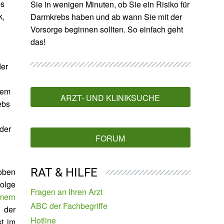
bs
Sie in wenigen Minuten, ob Sie ein Risiko für
k,
Darmkrebs haben und ab wann Sie mit der
Vorsorge beginnen sollten. So einfach geht
das!
der
dem
ARZT- UND KLINIKSUCHE
ebs
der
FORUM
RAT & HILFE
oben
olge
Fragen an Ihren Arzt
mern
ABC der Fachbegriffe
 der
Hotline
st im