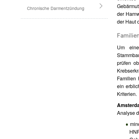
Gebärmut
Chronische Darmentzündung
der Harnw
der Haut 
Colitis ulcerosa
Familie
Morbus Crohn
Um ein
Stammbau
prüfen ob
Krebserk
Familien 
ein erbli
Kriterien.
Amsterdam
Analyse d
min
HNP