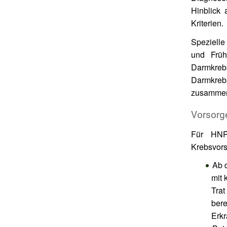
Hinblick
Kriterien.
Spezielle
und Frü
Darmkrebs
Darmkre
zusammen
Vorsorg
Für HNP
Krebsvor
Ab 
mit 
Trat
bere
Erkr