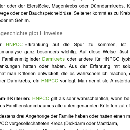
ter oder der Eierstöcke, Magenkrebs oder Dünndarmkrebs, K
ege oder der Bauchspeicheldrüse. Seltener kommt es zu Kreb
oder im Gehirn.
ngeschichte gibt Hinweise
er
HNPCC
-Erkrankung auf die Spur zu kommen, ist 
manalyse ganz besonders wichtig. Auf diese Weise lässt 
 Familienmitglieder
Darmkrebs
oder andere für HNPCC typi
rankungen hatten oder haben. Aus der Erfahrung mit sol
hat man Kriterien entwickelt, die es wahrscheinlich machen,
cher Darmkrebs, ein
HNPCC
vorliegt. Man nennt sie Amsterda
-II-Kriterien:
HNPCC
gilt
als sehr wahrscheinlich, wenn be
es Familienstammbaumes alle unten genannten Kriterien zutref
destens drei Angehörige der Familie haben oder hatten einen m
CC vergesellschafteten Krebs (Dickdarm oder Mastdarm,