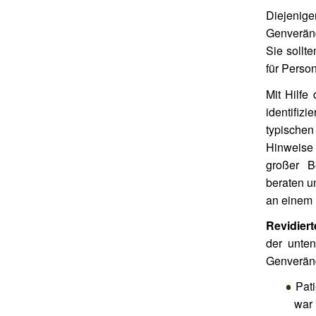
Diejenige
Genveränd
Sie sollt
für Perso
Mit Hilfe
identifiz
typischen
Hinweise 
großer B
beraten u
an einem 
Revidiert
der unten
Genveränd
Pati
war