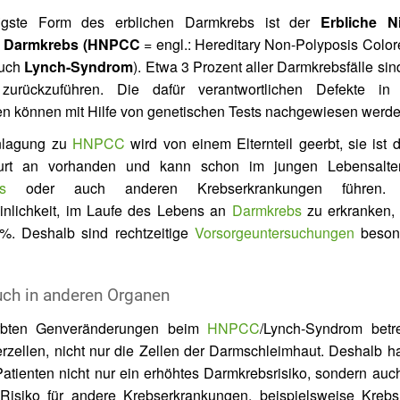
igste Form des erblichen Darmkrebs ist der
Erbliche Ni
e Darmkrebs (HNPCC
= engl.: Hereditary Non-Polyposis Color
auch
Lynch-Syndrom
). Etwa 3 Prozent aller Darmkrebsfälle sin
urückzuführen. Die dafür verantwortlichen Defekte in
n können mit Hilfe von genetischen Tests nachgewiesen werde
nlagung zu
HNPCC
wird von einem Elternteil geerbt, sie ist 
rt an vorhanden und kann schon im jungen Lebensalte
s
oder auch anderen Krebserkrankungen führen.
nlichkeit, im Laufe des Lebens an
Darmkrebs
zu erkranken, 
%. Deshalb sind rechtzeitige
Vorsorgeuntersuchungen
beson
uch in anderen Organen
rbten Genveränderungen beim
HNPCC
/Lynch-Syndrom betre
erzellen, nicht nur die Zellen der Darmschleimhaut. Deshalb 
Patienten nicht nur ein erhöhtes Darmkrebsrisiko, sondern auc
Risiko für andere Krebserkrankungen, beispielsweise Krebs