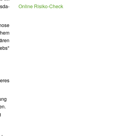
Online Risiko-Check
sda-
nose
chem
ären
ebs"
eres
ung
en.
g