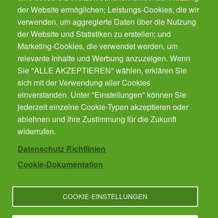
der Website ermöglichen; Leistungs-Cookies, die wir
Der Gesundheits-Butler für Ihr Smartphone.
Der automatische Gesundheits-Manager für alle
verwenden, um aggregierte Daten über die Nutzung
Präventions-Leistung - von Impfungen, Zahnarzt
der Website und Statistiken zu erstellen; und
bis Krebsvorsorge. Für die ganze Familie.
Marketing-Cookies, die verwendet werden, um
Gratis!
relevante Inhalte und Werbung anzuzeigen. Wenn
Sie "ALLE AKZEPTIEREN" wählen, erklären Sie
sich mit der Verwendung aller Cookies
Cookies verwalten
einverstanden. Unter "Einstellungen" können Sie
jederzeit einzelne Cookie-Typen akzeptieren oder
ablehnen und Ihre Zustimmung für die Zukunft
Kontakt
widerrufen.
Datenschutz Richtlinien
Cookie-Dokumentation
Impressum
COOKIE-EINSTELLUNGEN
Datenschutz