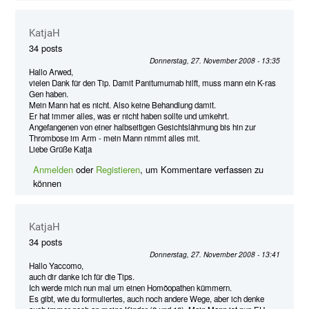
KatjaH
34 posts
Donnerstag, 27. November 2008 - 13:35
Hallo Arwed,
vielen Dank für den Tip. Damit Panitumumab hilft, muss mann ein K-ras
Gen haben.
Mein Mann hat es nicht. Also keine Behandlung damit.
Er hat immer alles, was er nicht haben sollte und umkehrt.
Angefangenen von einer halbseitigen Gesichtslähmung bis hin zur
Thrombose im Arm - mein Mann nimmt alles mit.
Liebe Grüße Katja
Anmelden
oder
Registieren
, um Kommentare verfassen zu
können
KatjaH
34 posts
Donnerstag, 27. November 2008 - 13:41
Hallo Yaccomo,
auch dir danke ich für die Tips.
Ich werde mich nun mal um einen Homöopathen kümmern.
Es gibt, wie du formuliertes, auch noch andere Wege, aber ich denke