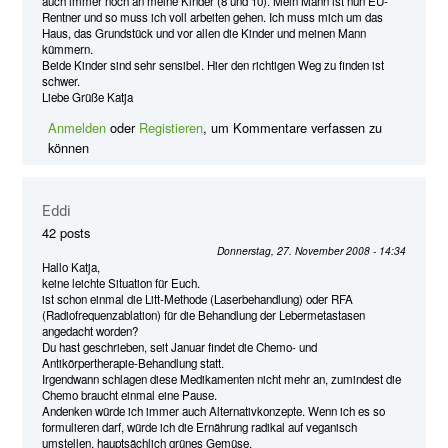
auch immer noch an meine Kinder (8 und 10). Mein Mann ist nun EU-
Rentner und so muss ich voll arbeiten gehen. Ich muss mich um das
Haus, das Grundstück und vor allen die Kinder und meinen Mann
kümmern.
Beide Kinder sind sehr sensibel. Hier den richtigen Weg zu finden ist
schwer.
Liebe Grüße Katja
Anmelden
oder
Registieren
, um Kommentare verfassen zu
können
Eddi
42 posts
Donnerstag, 27. November 2008 - 14:34
Hallo Katja,
keine leichte Situation für Euch.
ist schon einmal die Litt-Methode (Laserbehandlung) oder RFA
(Radiofrequenzablation) für die Behandlung der Lebermetastasen
angedacht worden?
Du hast geschrieben, seit Januar findet die Chemo- und
Antikörpertherapie-Behandlung statt.
Irgendwann schlagen diese Medikamenten nicht mehr an, zumindest die
Chemo braucht einmal eine Pause.
Andenken würde ich immer auch Alternativkonzepte. Wenn ich es so
formulieren darf, würde ich die Ernährung radikal auf veganisch
umstellen, hauptsächlich grünes Gemüse.