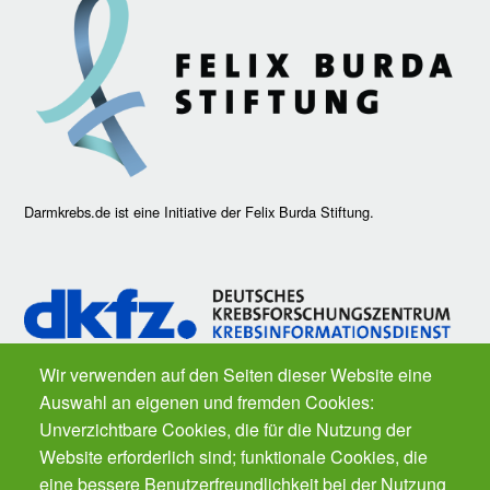
Darmkrebs.de ist eine Initiative der Felix Burda Stiftung.
Wir verwenden auf den Seiten dieser Website eine
Auswahl an eigenen und fremden Cookies:
Fragen zu Krebs? Der
Krebsinformationsdienst
des Deutschen
Unverzichtbare Cookies, die für die Nutzung der
Krebsforschungszentrums ist für Sie da. Kostenfrei.
Website erforderlich sind; funktionale Cookies, die
eine bessere Benutzerfreundlichkeit bei der Nutzung