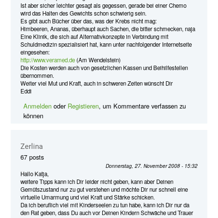
Ist aber sicher leichter gesagt als gegessen, gerade bei einer Chemo
wird das Halten des Gewichts schon schwierig sein.
Es gibt auch Bücher über das, was der Krebs nicht mag:
Himbeeren, Ananas, überhaupt auch Sachen, die bitter schmecken, naja
Eine Klinik, die sich auf Alternativkonzepte in Verbindung mit
Schuldmedizin spezialisiert hat, kann unter nachfolgender Internetseite
eingesehen:
http://www.veramed.de
(Am Wendelstein)
Die Kosten werden auch von gesetzlichen Kassen und Beihilfestellen
übernommen.
Weiter viel Mut und Kraft, auch in schweren Zeiten wünscht Dir
Eddi
Anmelden
oder
Registieren
, um Kommentare verfassen zu
können
Zerlina
67 posts
Donnerstag, 27. November 2008 - 15:32
Hallo Katja,
weitere Tipps kann ich Dir leider nicht geben, kann aber Deinen
Gemütszustand nur zu gut verstehen und möchte Dir nur schnell eine
virtuelle Umarmung und viel Kraft und Stärke schicken.
Da ich beruflich viel mit Kinderseelen zu tun habe, kann ich Dir nur da
den Rat geben, dass Du auch vor Deinen Kindern Schwäche und Trauer