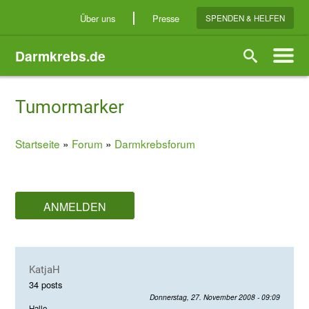
Direkt
Über uns
Presse
SPENDEN & HELFEN
zum
Inhalt
Darmkrebs.de
Suche
Tumormarker
Startseite
Forum
Darmkrebsforum
Breadcrumb
ANMELDEN
KatjaH
34 posts
Donnerstag, 27. November 2008 - 09:09
Hallo,