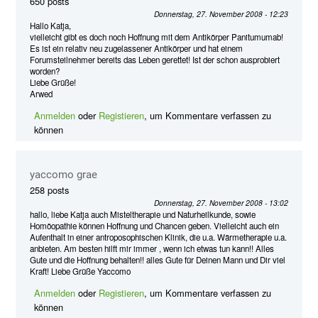
650 posts
Donnerstag, 27. November 2008 - 12:23
Hallo Katja,
vielleicht gibt es doch noch Hoffnung mit dem Antikörper Panitumumab!
Es ist ein relativ neu zugelassener Antikörper und hat einem
Forumsteilnehmer bereits das Leben gerettet! Ist der schon ausprobiert
worden?
Liebe Grüße!
Arwed
Anmelden
oder
Registieren
, um Kommentare verfassen zu
können
yaccomo grae
258 posts
Donnerstag, 27. November 2008 - 13:02
hallo, liebe Katja auch Misteltherapie und Naturheilkunde, sowie
Homöopathie können Hoffnung und Chancen geben. Vielleicht auch ein
Aufenthalt in einer antroposophischen Klinik, die u.a. Wärmetherapie u.a.
anbieten. Am besten hilft mir immer , wenn ich etwas tun kann!! Alles
Gute und die Hoffnung behalten!! alles Gute für Deinen Mann und Dir viel
Kraft! Liebe Grüße Yaccomo
Anmelden
oder
Registieren
, um Kommentare verfassen zu
können