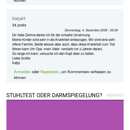
können
KatjaH
34 posts
Donnerstag, 4. Dezember 2008 - 09:09
Dir liebe Zerlina danke ich für die virtuelle Umarmung.
Meine Kinder sind sehr in die Krankheit einbezogen. Wir sind eine sehr
offene Familie. Beide wissen aber auch, dass diese Krankheit zum Tod
führen kann (ihr Opa -mein Vater- verstarb vor 2 Jahren daran).
So lange ich kann, versuche ich den Kopf oben zu halten.
Liebe Grüße
Katja
Anmelden
oder
Registieren
, um Kommentare verfassen zu
können
STUHLTEST ODER DARMSPIEGELUNG?