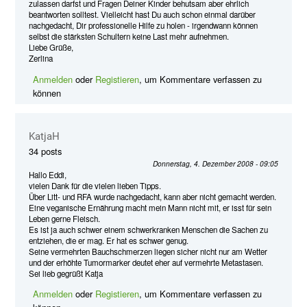
zulassen darfst und Fragen Deiner Kinder behutsam aber ehrlich
beantworten solltest. Vielleicht hast Du auch schon einmal darüber
nachgedacht, Dir professionelle Hilfe zu holen - irgendwann können
selbst die stärksten Schultern keine Last mehr aufnehmen.
Liebe Grüße,
Zerlina
Anmelden
oder
Registieren
, um Kommentare verfassen zu
können
KatjaH
34 posts
Donnerstag, 4. Dezember 2008 - 09:05
Hallo Eddi,
vielen Dank für die vielen lieben Tipps.
Über Litt- und RFA wurde nachgedacht, kann aber nicht gemacht werden.
Eine veganische Ernährung macht mein Mann nicht mit, er isst für sein
Leben gerne Fleisch.
Es ist ja auch schwer einem schwerkranken Menschen die Sachen zu
entziehen, die er mag. Er hat es schwer genug.
Seine vermehrten Bauchschmerzen liegen sicher nicht nur am Wetter
und der erhöhte Tumormarker deutet eher auf vermehrte Metastasen.
Sei lieb gegrüßt Katja
Anmelden
oder
Registieren
, um Kommentare verfassen zu