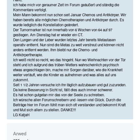
ich habe mich vor geraumer Zeit im Forum geäußert und ständig die
Kommentare verfolgt.
Mein Mann bekommt nun schon seit Januar Chemos und Antikörper. Wir
haben bereits alle möglichen Chemotherapien und Antikörper durch. Es
wurde lediglich die Konstellation geändert.
Der Tumormarker ist nun innerhalb von 6 Wochen von 64 auf 97
gestiegen. Am Dienstag hat er wieder ein CT.
Den Lungen und der Leber wurden letztes Jahr bereits Metastasen
operativ entfernt. Nun sind die Metas zu weit verstreut und können nicht
anders entfernt werden. Ihm bleibt nur die Chemo- und
Antikörpertherapie.
Ich weiß nicht so recht, wo das hingeht. Nun wo Weihnachten vor der Tür
steht und ich aufgrund des trüben Wetters wahrscheinlich psychisch
etwas angeschlagen bin, mache mir Sorgen darüber, wie die Krankheit
weiter verläuft, wie die Kinder es aufnehmen und was alles auf uns
zukommt.
Seit 1 1/2 Jahren versuche ich ihn täglich aufzubauen und gut zuzureden.
Da keine Besserung in Sicht ist, fällt dies auch immer schwerer.
Es hat schon gutgetan mir das von der Seele zu schreiben.
Ich wünsche allen Forumschreibern und -lesern viel Glück. Durch die
Beiträge hier im Forum fühlt man sich oft verstanden und bekommt Kraft
und Mut sich allem zu stellen. DANKE!!!
LG KatjaH
Arwed