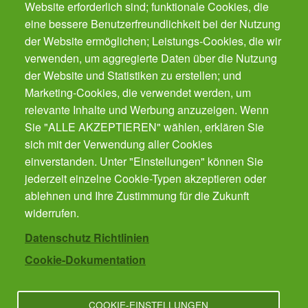
Website erforderlich sind; funktionale Cookies, die
eine bessere Benutzerfreundlichkeit bei der Nutzung
der Website ermöglichen; Leistungs-Cookies, die wir
Der Gesundheits-Butler für Ihr Smartphone.
Der automatische Gesundheits-Manager für alle
verwenden, um aggregierte Daten über die Nutzung
Präventions-Leistung - von Impfungen, Zahnarzt
der Website und Statistiken zu erstellen; und
bis Krebsvorsorge. Für die ganze Familie.
Marketing-Cookies, die verwendet werden, um
Gratis!
relevante Inhalte und Werbung anzuzeigen. Wenn
Sie "ALLE AKZEPTIEREN" wählen, erklären Sie
sich mit der Verwendung aller Cookies
Cookies verwalten
einverstanden. Unter "Einstellungen" können Sie
jederzeit einzelne Cookie-Typen akzeptieren oder
ablehnen und Ihre Zustimmung für die Zukunft
Kontakt
widerrufen.
Datenschutz Richtlinien
Cookie-Dokumentation
Impressum
COOKIE-EINSTELLUNGEN