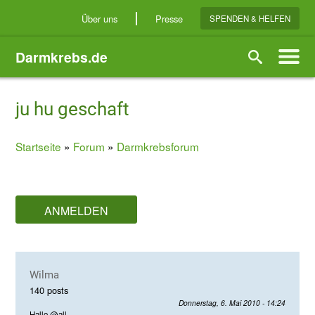
Direkt
Über uns
Presse
SPENDEN & HELFEN
zum
Inhalt
Darmkrebs.de
Suche
ju hu geschaft
Startseite
Forum
Darmkrebsforum
Breadcrumb
ANMELDEN
Wilma
140 posts
Donnerstag, 6. Mai 2010 - 14:24
Hallo @all