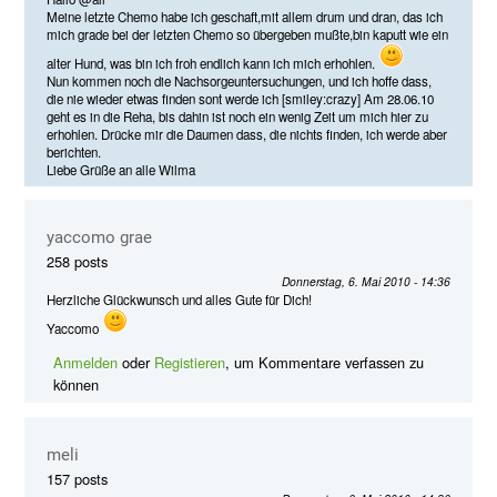
Meine letzte Chemo habe ich geschaft,mit allem drum und dran, das ich
mich grade bei der letzten Chemo so übergeben mußte,bin kaputt wie ein
alter Hund, was bin ich froh endlich kann ich mich erhohlen.
Nun kommen noch die Nachsorgeuntersuchungen, und ich hoffe dass,
die nie wieder etwas finden sont werde ich [smiley:crazy] Am 28.06.10
geht es in die Reha, bis dahin ist noch ein wenig Zeit um mich hier zu
erhohlen. Drücke mir die Daumen dass, die nichts finden, ich werde aber
berichten.
Liebe Grüße an alle Wilma
yaccomo grae
258 posts
Donnerstag, 6. Mai 2010 - 14:36
Herzliche Glückwunsch und alles Gute für Dich!
Yaccomo
Anmelden
oder
Registieren
, um Kommentare verfassen zu
können
meli
157 posts