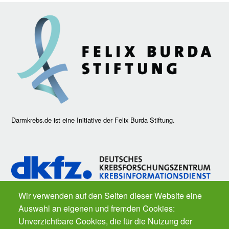
Darmkrebs.de ist eine Initiative der Felix Burda Stiftung.
Wir verwenden auf den Seiten dieser Website eine
Auswahl an eigenen und fremden Cookies:
Fragen zu Krebs? Der
Krebsinformationsdienst
des Deutschen
Unverzichtbare Cookies, die für die Nutzung der
Krebsforschungszentrums ist für Sie da. Kostenfrei.