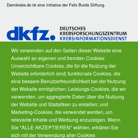
Darmkrebs.de ist eine Initiative der Felix Burda Stiftung.
Wir verwenden auf den Seiten dieser Website eine
Auswahl an eigenen und fremden Cookies:
Fragen zu Krebs? Der
Krebsinformationsdienst
des Deutschen
Unverzichtbare Cookies, die für die Nutzung der
Krebsforschungszentrums ist für Sie da. Kostenfrei.
Website erforderlich sind; funktionale Cookies, die
eine bessere Benutzerfreundlichkeit bei der Nutzung
der Website ermöglichen; Leistungs-Cookies, die wir
Der Gesundheits-Butler für Ihr Smartphone.
Der automatische Gesundheits-Manager für alle
verwenden, um aggregierte Daten über die Nutzung
Präventions-Leistung - von Impfungen, Zahnarzt
der Website und Statistiken zu erstellen; und
bis Krebsvorsorge. Für die ganze Familie.
Marketing-Cookies, die verwendet werden, um
Gratis!
relevante Inhalte und Werbung anzuzeigen. Wenn
Sie "ALLE AKZEPTIEREN" wählen, erklären Sie
sich mit der Verwendung aller Cookies