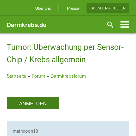
Direkt
Über uns
Presse
SPENDEN & HELFEN
zum
Inhalt
Darmkrebs.de
Suche
Tumor: Überwachung per Sensor-
Chip / Krebs allgemein
Startseite
Forum
Darmkrebsforum
Breadcrumb
ANMELDEN
maincoon10