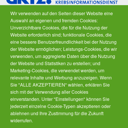
Wir verwenden auf den Seiten dieser Website eine
Auswahl an eigenen und fremden Cookies:
Fragen zu Krebs? Der
Krebsinformationsdienst
des Deutschen
Unverzichtbare Cookies, die für die Nutzung der
Krebsforschungszentrums ist für Sie da. Kostenfrei.
Website erforderlich sind; funktionale Cookies, die
eine bessere Benutzerfreundlichkeit bei der Nutzung
der Website ermöglichen; Leistungs-Cookies, die wir
Der Gesundheits-Butler für Ihr Smartphone.
Der automatische Gesundheits-Manager für alle
verwenden, um aggregierte Daten über die Nutzung
Präventions-Leistung - von Impfungen, Zahnarzt
der Website und Statistiken zu erstellen; und
bis Krebsvorsorge. Für die ganze Familie.
Marketing-Cookies, die verwendet werden, um
Gratis!
relevante Inhalte und Werbung anzuzeigen. Wenn
Sie "ALLE AKZEPTIEREN" wählen, erklären Sie
sich mit der Verwendung aller Cookies
Cookies verwalten
einverstanden. Unter "Einstellungen" können Sie
jederzeit einzelne Cookie-Typen akzeptieren oder
ablehnen und Ihre Zustimmung für die Zukunft
Kontakt
widerrufen.