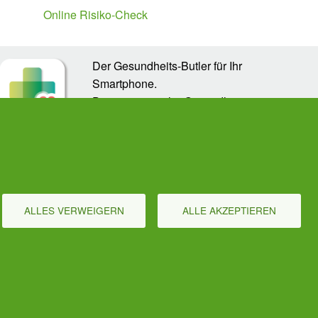
Online Risiko-Check
Der Gesundheits-Butler für Ihr
Smartphone.
Der automatische Gesundheits-
Manager für alle Präventions-
Leistung - von Impfungen, Zahnarzt
bis Krebsvorsorge. Für die ganze Familie. Gratis!
ALLES VERWEIGERN
ALLE AKZEPTIEREN
Cookies verwalten