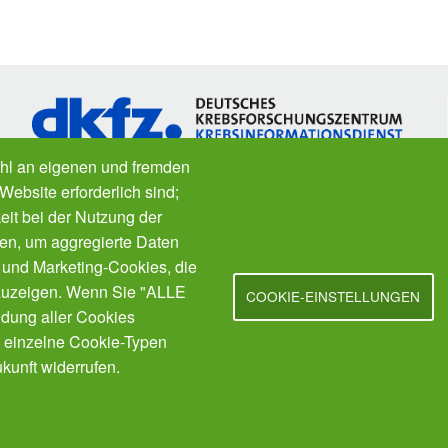
hl an eigenen und fremden
Website erforderlich sind;
eit bei der Nutzung der
Fragen zu Krebs? Der
Krebsinformationsdienst
des
en, um aggregierte Daten
Deutschen Krebsforschungszentrums ist für Sie da.
; und Marketing-Cookies, die
Kostenfrei.
a
zuzeigen. Wenn Sie "ALLE
COOKIE-EINSTELLUNGEN
dung aller Cookies
t einzelne Cookie-Typen
kunft widerrufen.
Nutzungsbedingungen