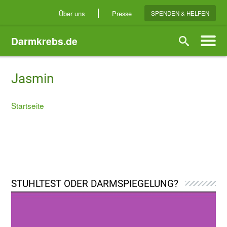
Direkt
Über uns
Presse
SPENDEN & HELFEN
zum
Inhalt
Darmkrebs.de
Suche
Jasmin
Startseite
Breadcrumb
STUHLTEST ODER DARMSPIEGELUNG?