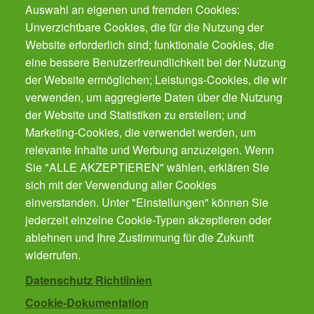
Auswahl an eigenen und fremden Cookies:
Fragen zu Krebs? Der
Krebsinformationsdienst
des Deutschen
Unverzichtbare Cookies, die für die Nutzung der
Krebsforschungszentrums ist für Sie da. Kostenfrei.
Website erforderlich sind; funktionale Cookies, die
eine bessere Benutzerfreundlichkeit bei der Nutzung
der Website ermöglichen; Leistungs-Cookies, die wir
Der Gesundheits-Butler für Ihr Smartphone.
Der automatische Gesundheits-Manager für alle
verwenden, um aggregierte Daten über die Nutzung
Präventions-Leistung - von Impfungen, Zahnarzt
der Website und Statistiken zu erstellen; und
bis Krebsvorsorge. Für die ganze Familie.
Marketing-Cookies, die verwendet werden, um
Gratis!
relevante Inhalte und Werbung anzuzeigen. Wenn
Sie "ALLE AKZEPTIEREN" wählen, erklären Sie
sich mit der Verwendung aller Cookies
Cookies verwalten
einverstanden. Unter "Einstellungen" können Sie
jederzeit einzelne Cookie-Typen akzeptieren oder
ablehnen und Ihre Zustimmung für die Zukunft
Kontakt
widerrufen.
Datenschutz Richtlinien
Cookie-Dokumentation
Impressum